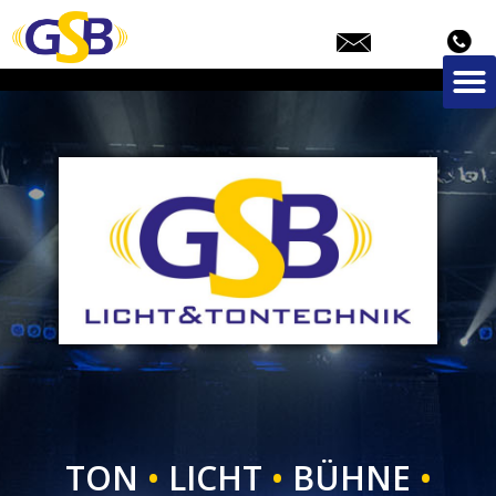
TON
•
LICHT
•
BÜHNE
•